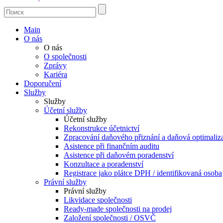
Main
O nás
O nás
O společnosti
Zprávy
Kariéra
Doporučení
Služby
Služby
Účetní služby
Účetní služby
Rekonstrukce účetnictví
Zpracování daňového přiznání a daňová optimaliz
Asistence při finančním auditu
Asistence při daňovém poradenství
Konzultace a poradenství
Registrace jako plátce DPH / identifikovaná osoba
Právní služby
Právní služby
Likvidace společnosti
Ready-made společnosti na prodej
Založení společnosti / OSVČ