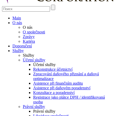
Main
O nás
O nás
O společnosti
Zprávy
Kariéra
Doporučení
Služby
Služby
Účetní služby
Účetní služby
Rekonstrukce účetnictví
Zpracování daňového přiznání a daňová
optimalizace
Asistence při finančním auditu
Asistence při daňovém poradenství
Konzultace a poradenství
Registrace jako plátce DPH / identifikovaná
osoba
Právní služby
Právní služby
Likvidace společnosti