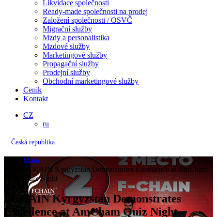
Likvidace společnosti
Ready-made společnosti na prodej
Založení společnosti / OSVČ
Migrační služby
Mzdy a personalistika
Mzdové služby
Marketingové služby
Propagační služby
Prodejní služby
Obchodní marketingové služby
Cenik
Kontakt
CZ
ru
Česká republika
Main
FCHAIN Kyrgyzstan Demonstrates Excellence at AmCham
Quiz Night
FCHAIN Kyrgyzstan Demonstrates
Excellence at AmCham Quiz Night