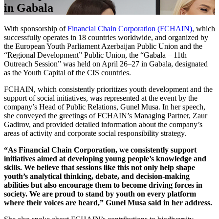
in Gabala
With sponsorship of
Financial Chain Corporation (FCHAIN)
, which
successfully operates in 18 countries worldwide, and organized by
the European Youth Parliament Azerbaijan Public Union and the
“Regional Development” Public Union, the “Gabala – 11th
Outreach Session” was held on April 26–27 in Gabala, designated
as the Youth Capital of the CIS countries.
FCHAIN, which consistently prioritizes youth development and the
support of social initiatives, was represented at the event by the
company’s Head of Public Relations, Gunel Musa. In her speech,
she conveyed the greetings of FCHAIN’s Managing Partner, Zaur
Gadirov, and provided detailed information about the company’s
areas of activity and corporate social responsibility strategy.
“As Financial Chain Corporation, we consistently support
initiatives aimed at developing young people’s knowledge and
skills. We believe that sessions like this not only help shape
youth’s analytical thinking, debate, and decision-making
abilities but also encourage them to become driving forces in
society. We are proud to stand by youth on every platform
where their voices are heard,” Gunel Musa said in her address.