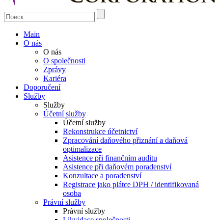
Main
O nás
O nás
O společnosti
Zprávy
Kariéra
Doporučení
Služby
Služby
Účetní služby
Účetní služby
Rekonstrukce účetnictví
Zpracování daňového přiznání a daňová
optimalizace
Asistence při finančním auditu
Asistence při daňovém poradenství
Konzultace a poradenství
Registrace jako plátce DPH / identifikovaná
osoba
Právní služby
Právní služby
Likvidace společnosti