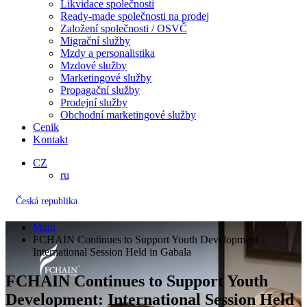
Likvidace společnosti
Ready-made společnosti na prodej
Založení společnosti / OSVČ
Migrační služby
Mzdy a personalistika
Mzdové služby
Marketingové služby
Propagační služby
Prodejní služby
Obchodní marketingové služby
Cenik
Kontakt
CZ
ru
Česká republika
Main
FCHAIN Continues to Support Youth Development:
International Session Held in Gabala
FCHAIN Continues to Support Youth
Development: International Session Held