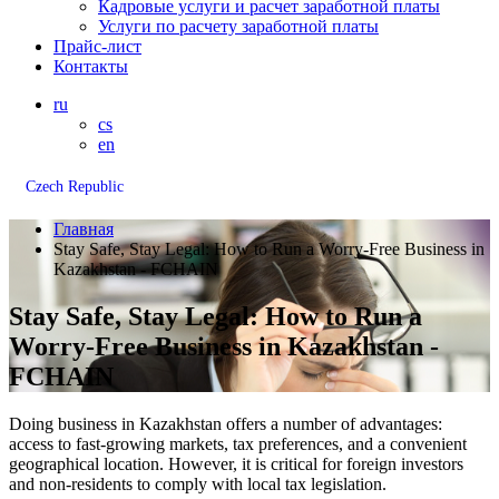
Кадровые услуги и расчет заработной платы
Услуги по расчету заработной платы
Прайс-лист
Контакты
ru
cs
en
Czech Republic
Главная
Stay Safe, Stay Legal: How to Run a Worry-Free Business in
Kazakhstan - FCHAIN
Stay Safe, Stay Legal: How to Run a
Worry-Free Business in Kazakhstan -
FCHAIN
Doing business in Kazakhstan offers a number of advantages:
access to fast-growing markets, tax preferences, and a convenient
geographical location. However, it is critical for foreign investors
and non-residents to comply with local tax legislation.