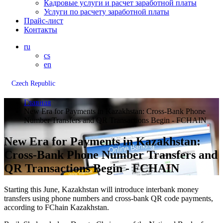
Кадровые услуги и расчет заработной платы
Услуги по расчету заработной платы
Прайс-лист
Контакты
ru
cs
en
Czech Republic
Главная
New Era for Payments in Kazakhstan: Cross-Bank Phone
Number Transfers and QR Transactions Begin - FCHAIN
New Era for Payments in Kazakhstan:
Cross-Bank Phone Number Transfers and
QR Transactions Begin - FCHAIN
Starting this June, Kazakhstan will introduce interbank money
transfers using phone numbers and cross-bank QR code payments,
according to FChain Kazakhstan.